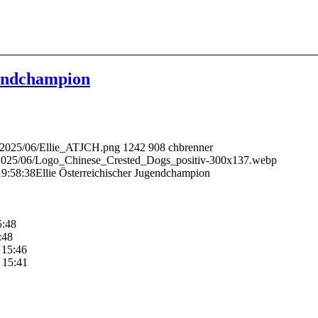
gendchampion
ds/2025/06/Ellie_ATJCH.png
1242
908
chbrenner
ds/2025/06/Logo_Chinese_Crested_Dogs_positiv-300x137.webp
19:58:38
Ellie Österreichischer Jugendchampion
5:48
:48
- 15:46
- 15:41