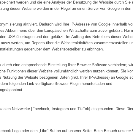
speichert werden und die eine Analyse der Benutzung der Website durch Sie 
tzung dieser Website werden in der Regel an einen Server von Google in den 
onymisierung aktiviert. Dadurch wird Ihre IP-Adresse von Google innerhalb vo
des Abkommens über den Europäischen Wirtschaftsraum zuvor gekürzt. Nur in 
den USA übertragen und dort gekürzt. Im Auftrag des Betreibers dieser Websi
 auszuwerten, um Reports über die Websiteaktivitäten zusammenzustellen u
nstleistungen gegenüber dem Websitebetreiber zu erbringen.
durch eine entsprechende Einstellung Ihrer Browser-Software verhindern; wir
iche Funktionen dieser Website vollumfänglich werden nutzen können. Sie kö
e Nutzung der Website bezogenen Daten (inkl. Ihrer IP-Adresse) an Google so
 dem folgenden Link verfügbare Browser-Plugin herunterladen und
page/gaoptout
.
ozialen Netzwerke [Facebook, Instagram und TikTok] eingebunden. Diese Die
ebook-Logo oder dem „Like“-Button auf unserer Seite. Beim Besuch unserer W